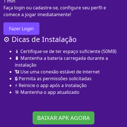
1 min
Faça login ou cadastre-se, configure seu perfil e
comece a jogar imediatamente!
Fazer Login
⚙️ Dicas de Instalação
📱 Certifique-se de ter espaço suficiente (50MB)
🔋 Mantenha a bateria carregada durante a
instalação
📶 Use uma conexão estável de internet
🔒 Permita as permissões solicitadas
⚡ Reinicie o app após a instalação
🎯 Mantenha o app atualizado
BAIXAR APK AGORA