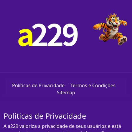
Políticas de Privacidade
Termos e Condições
Sitemap
Políticas de Privacidade
A a229 valoriza a privacidade de seus usuários e está