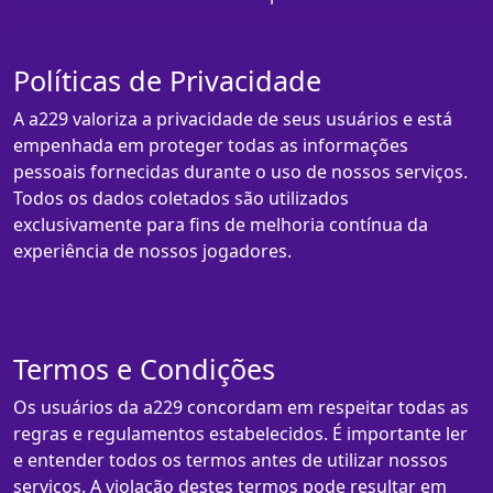
Políticas de Privacidade
A a229 valoriza a privacidade de seus usuários e está
empenhada em proteger todas as informações
pessoais fornecidas durante o uso de nossos serviços.
Todos os dados coletados são utilizados
exclusivamente para fins de melhoria contínua da
experiência de nossos jogadores.
Termos e Condições
Os usuários da a229 concordam em respeitar todas as
regras e regulamentos estabelecidos. É importante ler
e entender todos os termos antes de utilizar nossos
serviços. A violação destes termos pode resultar em