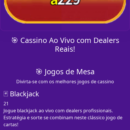
🎯 Cassino Ao Vivo com Dealers
Reais!
🎯 Jogos de Mesa
Divirta-se com os melhores jogos de cassino
🃏 Blackjack
21
Jogue blackjack ao vivo com dealers profissionais.
Estratégia e sorte se combinam neste clássico jogo de
cartas!