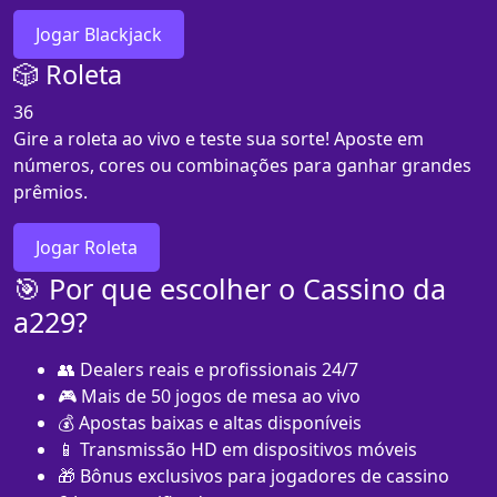
Jogar Blackjack
🎲 Roleta
36
Gire a roleta ao vivo e teste sua sorte! Aposte em
números, cores ou combinações para ganhar grandes
prêmios.
Jogar Roleta
🎯 Por que escolher o Cassino da
a229?
👥 Dealers reais e profissionais 24/7
🎮 Mais de 50 jogos de mesa ao vivo
💰 Apostas baixas e altas disponíveis
📱 Transmissão HD em dispositivos móveis
🎁 Bônus exclusivos para jogadores de cassino