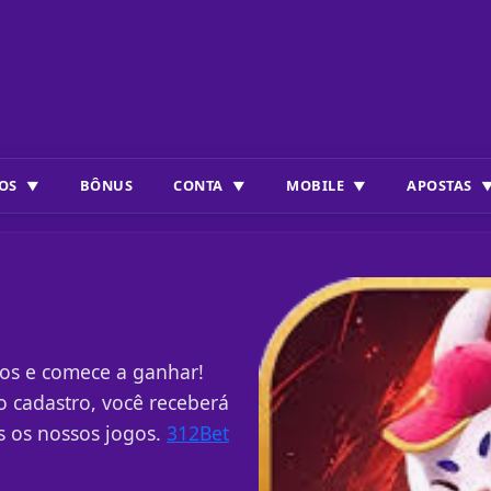
OS
BÔNUS
CONTA
MOBILE
APOSTAS
os e comece a ganhar!
o cadastro, você receberá
s os nossos jogos.
312Bet