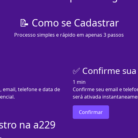
📝 Como se Cadastrar
Processo simples e rápido em apenas 3 passos
✅ Confirme sua
1 min
 email, telefone e data de
Confirme seu email e telefo
encial.
será ativada instantaneame
Confirmar
stro na a229