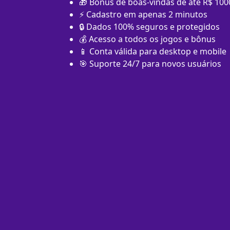
🎁 Bônus de boas-vindas de até R$ 100
⚡ Cadastro em apenas 2 minutos
🔒 Dados 100% seguros e protegidos
💰 Acesso a todos os jogos e bônus
📱 Conta válida para desktop e mobile
🎯 Suporte 24/7 para novos usuários