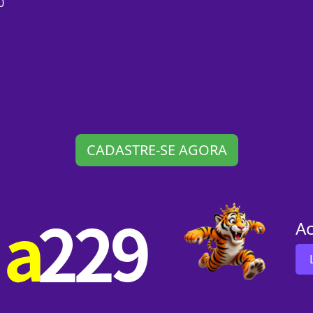
0
CADASTRE-SE AGORA
A