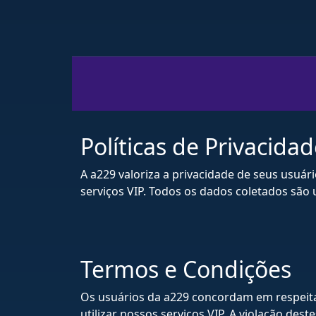
Políticas de Privacida
A a229 valoriza a privacidade de seus usuá
serviços VIP. Todos os dados coletados são 
Termos e Condições
Os usuários da a229 concordam em respeitar
utilizar nossos serviços VIP. A violação de