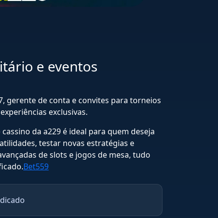
itário e eventos
7, gerente de conta e convites para torneios
experiências exclusivas.
 cassino da a229 é ideal para quem deseja
tilidades, testar novas estratégias e
vançadas de slots e jogos de mesa, tudo
ficado.
Bet559
edicado