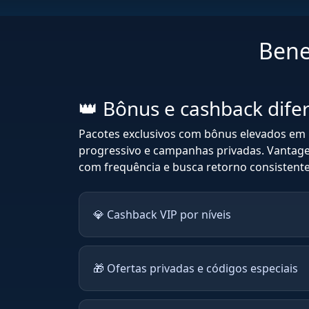
Bene
👑 Bônus e cashback dife
Pacotes exclusivos com bônus elevados em 
progressivo e campanhas privadas. Vantage
com frequência e busca retorno consistente
💎 Cashback VIP por níveis
🎁 Ofertas privadas e códigos especiais