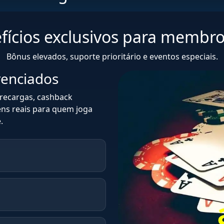
fícios exclusivos para membro
Bônus elevados, suporte prioritário e eventos especiais.
renciados
recargas, cashback
ns reais para quem joga
.