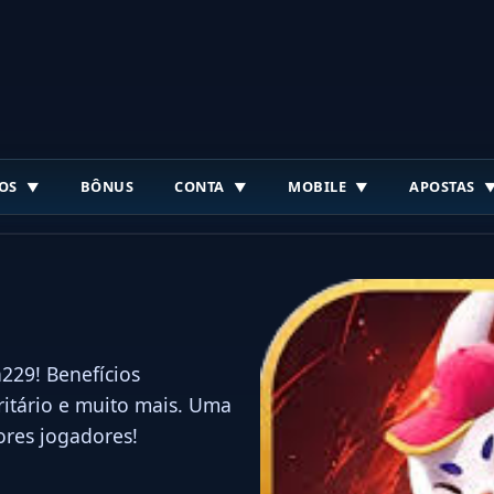
OS
BÔNUS
CONTA
MOBILE
APOSTAS
229! Benefícios
ritário e muito mais. Uma
ores jogadores!