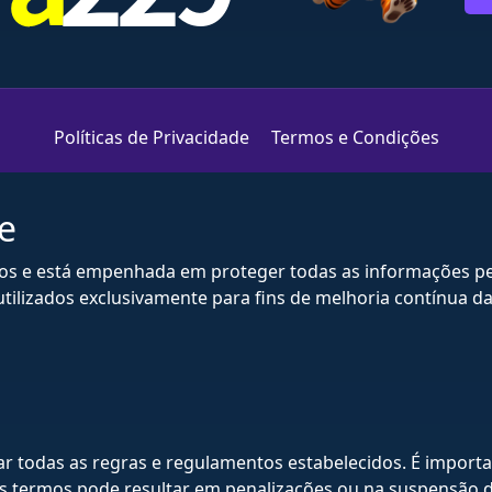
Políticas de Privacidade
Termos e Condições
de
rios e está empenhada em proteger todas as informações p
utilizados exclusivamente para fins de melhoria contínua d
 todas as regras e regulamentos estabelecidos. É importa
stes termos pode resultar em penalizações ou na suspensão 