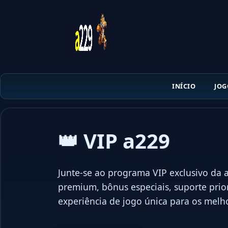
INÍCIO
JOG
👑 VIP a229
Junte-se ao programa VIP exclusivo da a
premium, bônus especiais, suporte prio
experiência de jogo única para os melh