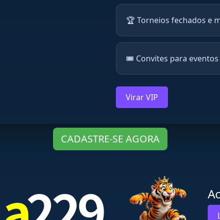
🏆 Torneios fechados e 
🎟️ Convites para eventos
Virar VIP
CADASTRE-SE AGORA
A