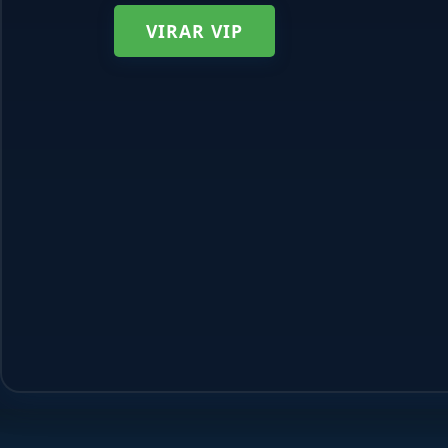
VIRAR VIP