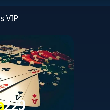
s VIP