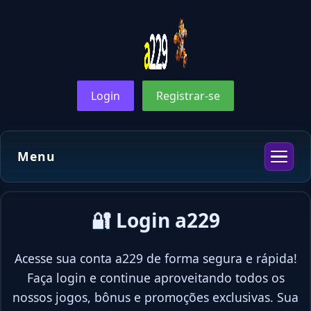
Login
Registrar-se
Menu
🔐 Login a229
Acesse sua conta a229 de forma segura e rápida!
Faça login e continue aproveitando todos os
nossos jogos, bônus e promoções exclusivas. Sua