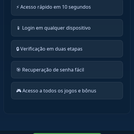
⚡ Acesso rápido em 10 segundos
📱 Login em qualquer dispositivo
🔒 Verificação em duas etapas
🎯 Recuperação de senha fácil
🎮 Acesso a todos os jogos e bônus