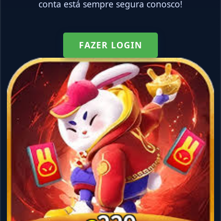
conta está sempre segura conosco!
FAZER LOGIN