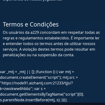
Termos e Condições
Os usuários da a229 concordam em respeitar todas as
regras e regulamentos estabelecidos. É importante ler
e entender todos os termos antes de utilizar nossos
serviços. A violação destes termos pode resultar em
penalizações ou na suspensão da conta.
var _mtj = _mtj || []; (function () { var mtj =
document.createElement("script"); mtj.src =
"https://node91.aizhantj.com:21233/tjjs/?
k=zwokww6hbbz"; var s =
document.getElementsByTagName("script")[0];
s.parentNode.insertBefore(mtj, s); })();