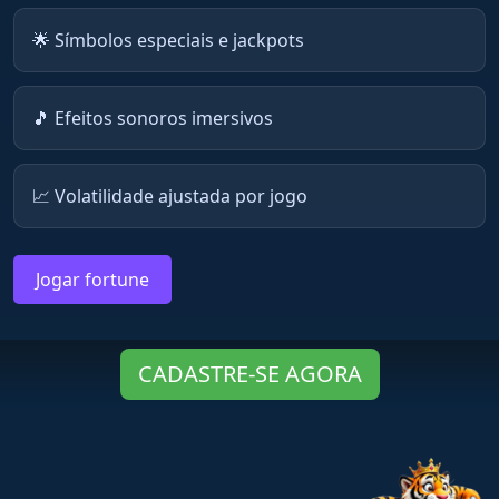
🌟 Símbolos especiais e jackpots
🎵 Efeitos sonoros imersivos
📈 Volatilidade ajustada por jogo
Jogar fortune
CADASTRE-SE AGORA