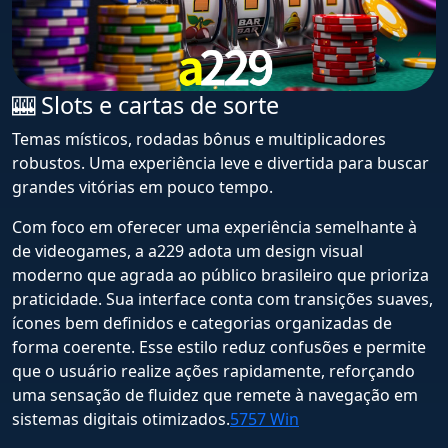
🎰 Slots e cartas de sorte
Temas místicos, rodadas bônus e multiplicadores
robustos. Uma experiência leve e divertida para buscar
grandes vitórias em pouco tempo.
Com foco em oferecer uma experiência semelhante à
de videogames, a a229 adota um design visual
moderno que agrada ao público brasileiro que prioriza
praticidade. Sua interface conta com transições suaves,
ícones bem definidos e categorias organizadas de
forma coerente. Esse estilo reduz confusões e permite
que o usuário realize ações rapidamente, reforçando
uma sensação de fluidez que remete à navegação em
sistemas digitais otimizados.
5757 Win