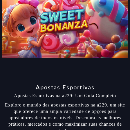
Apostas Esportivas
Apostas Esportivas na a229: Um Guia Completo
Explore o mundo das apostas esportivas na a229, um site
que oferece uma ampla variedade de opções para
apostadores de todos os níveis. Descubra as melhores
práticas, mercados e como maximizar suas chances de