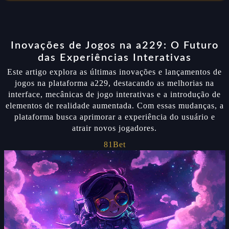
Inovações de Jogos na a229: O Futuro
das Experiências Interativas
Este artigo explora as últimas inovações e lançamentos de
jogos na plataforma a229, destacando as melhorias na
interface, mecânicas de jogo interativas e a introdução de
elementos de realidade aumentada. Com essas mudanças, a
plataforma busca aprimorar a experiência do usuário e
atrair novos jogadores.
81Bet