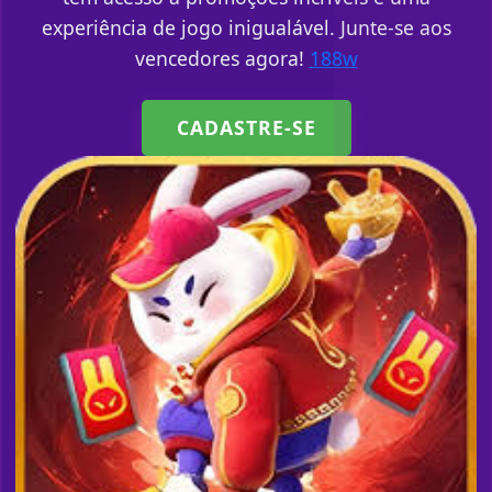
experiência de jogo inigualável. Junte-se aos
vencedores agora!
188w
CADASTRE-SE