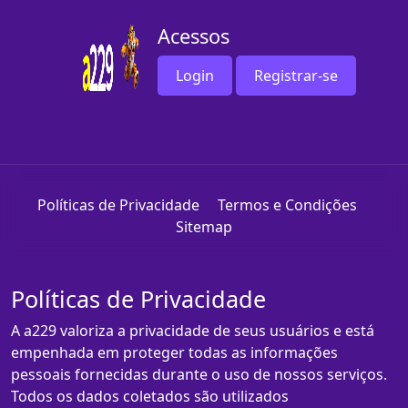
Acessos
Login
Registrar-se
Políticas de Privacidade
Termos e Condições
Sitemap
Políticas de Privacidade
A a229 valoriza a privacidade de seus usuários e está
empenhada em proteger todas as informações
pessoais fornecidas durante o uso de nossos serviços.
Todos os dados coletados são utilizados