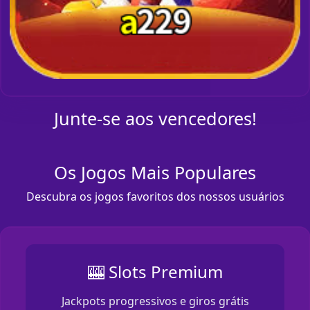
Junte-se aos vencedores!
Os Jogos Mais Populares
Descubra os jogos favoritos dos nossos usuários
🎰 Slots Premium
Jackpots progressivos e giros grátis